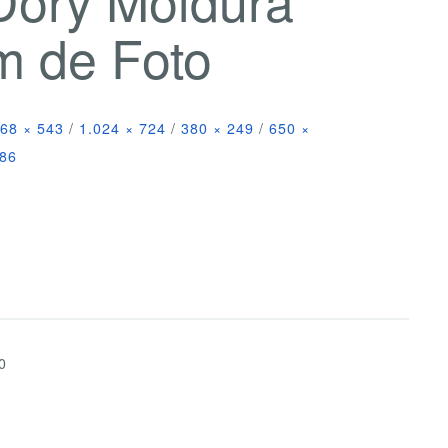
m de Foto
68 × 543
/
1.024 × 724
/
380 × 249
/
650 ×
086
0