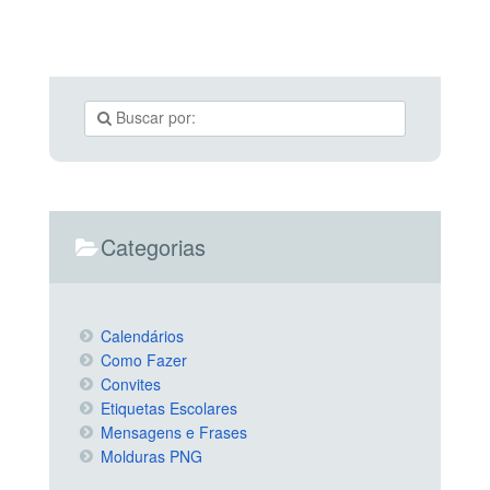
Categorias
Calendários
Como Fazer
Convites
Etiquetas Escolares
Mensagens e Frases
Molduras PNG