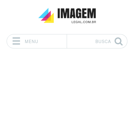
MENU
BUSCA
Pular para o conteúdo