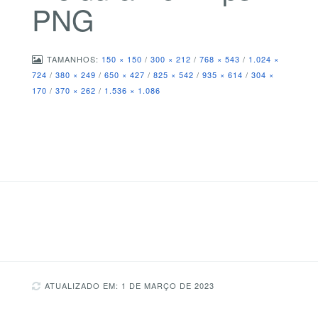
PNG
TAMANHOS:
150 × 150
/
300 × 212
/
768 × 543
/
1.024 ×
724
/
380 × 249
/
650 × 427
/
825 × 542
/
935 × 614
/
304 ×
170
/
370 × 262
/
1.536 × 1.086
ATUALIZADO EM: 1 DE MARÇO DE 2023