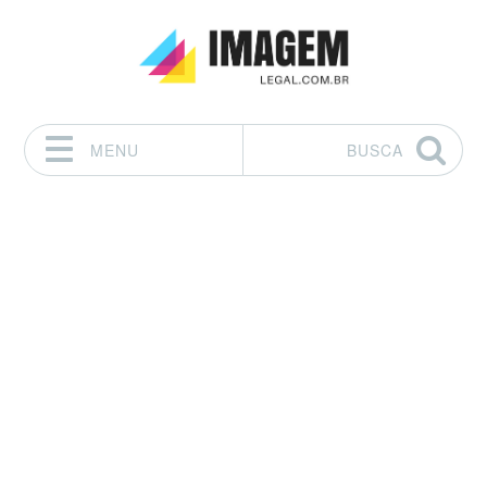
MENU
BUSCA
Pular para o conteúdo