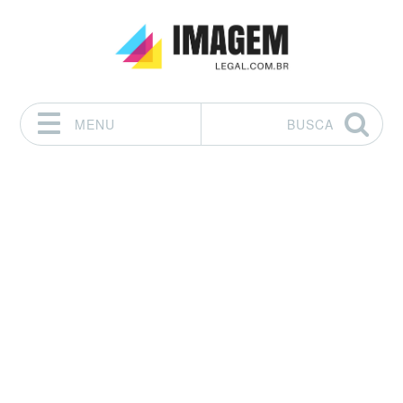
MENU
BUSCA
Pular para o conteúdo