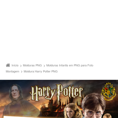
Início
Molduras PNG
Molduras Infantis em PNG para Foto
Montagem
Moldura Harry Potter PNG