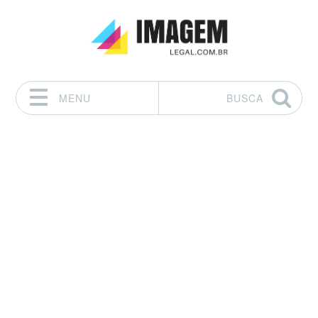
MENU
BUSCA
Pular para o conteúdo