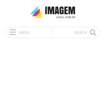
MENU
BUSCA
Pular para o conteúdo