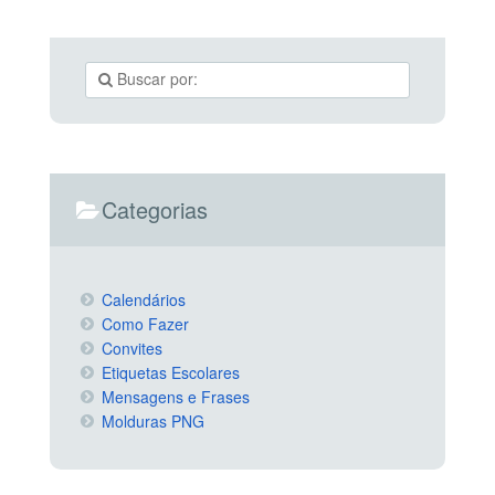
Categorias
Calendários
Como Fazer
Convites
Etiquetas Escolares
Mensagens e Frases
Molduras PNG