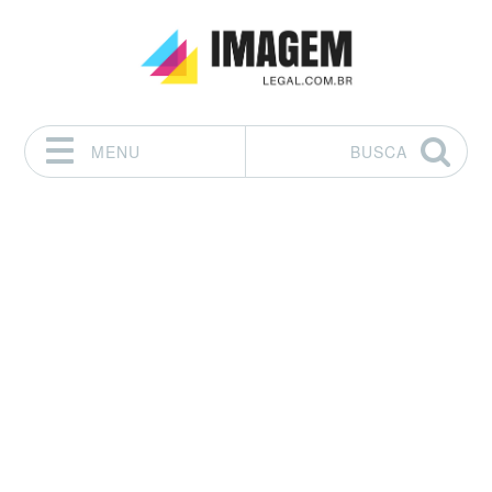
MENU
BUSCA
Pular para o conteúdo