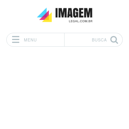
MENU
BUSCA
Pular para o conteúdo