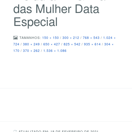
das Mulher Data
Especial
TAMANHOS:
150 × 150
/
300 × 212
/
768 × 543
/
1.024 ×
724
/
380 × 249
/
650 × 427
/
825 × 542
/
935 × 614
/
304 ×
170
/
370 × 262
/
1.536 × 1.086
ATUALIZADO EM: 18 DE FEVEREIRO DE 2021