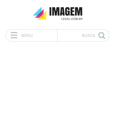
MENU
BUSCA
Pular para o conteúdo