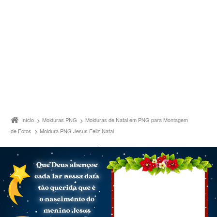
Início
Molduras PNG
Molduras de Natal em PNG para Montagem
de Fotos
Moldura PNG Jesus Feliz Natal