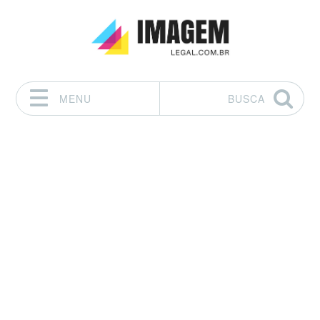
MENU
BUSCA
Pular para o conteúdo