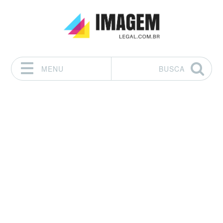
MENU
BUSCA
Pular para o conteúdo