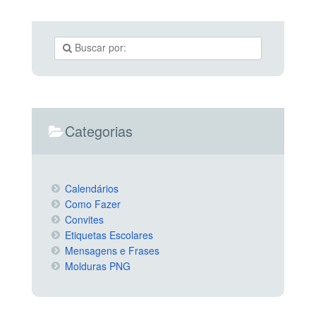
Categorias
Calendários
Como Fazer
Convites
Etiquetas Escolares
Mensagens e Frases
Molduras PNG