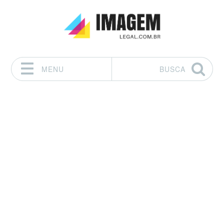
MENU
BUSCA
Pular para o conteúdo