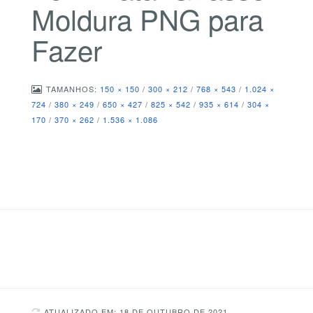
Moldura PNG para
Fazer
TAMANHOS:
150 × 150
/
300 × 212
/
768 × 543
/
1.024 ×
724
/
380 × 249
/
650 × 427
/
825 × 542
/
935 × 614
/
304 ×
170
/
370 × 262
/
1.536 × 1.086
ATUALIZADO EM: 18 DE OUTUBRO DE 2021