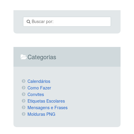
Categorias
Calendários
Como Fazer
Convites
Etiquetas Escolares
Mensagens e Frases
Molduras PNG