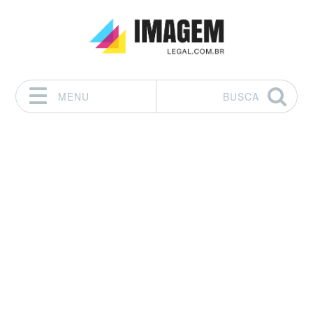
MENU
BUSCA
Pular para o conteúdo