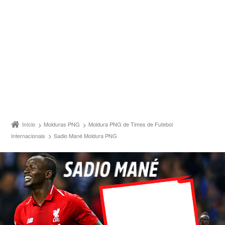
Início
Molduras PNG
Moldura PNG de Times de Futebol
Internacionais
Sadio Mané Moldura PNG