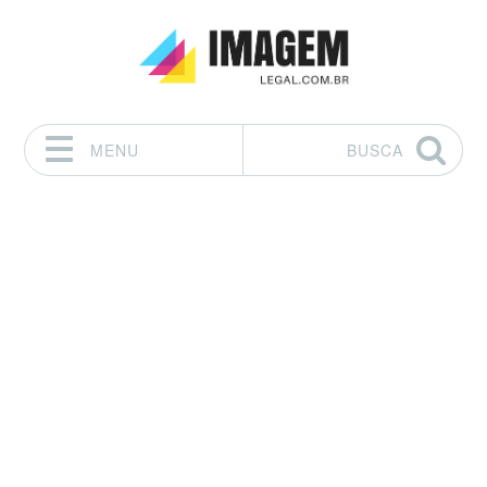
MENU
BUSCA
Pular para o conteúdo