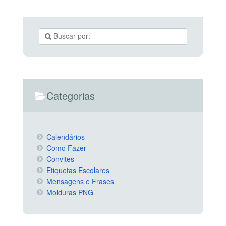
Categorias
Calendários
Como Fazer
Convites
Etiquetas Escolares
Mensagens e Frases
Molduras PNG