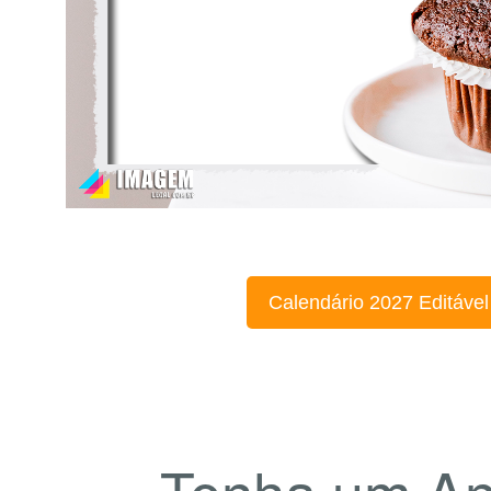
Calendário 2027 Editável
Tenha um An