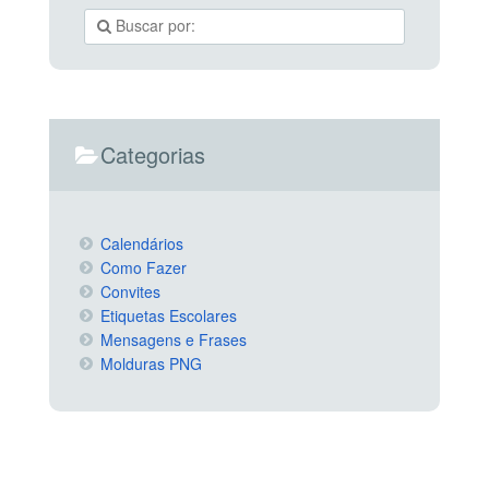
Categorias
Calendários
Como Fazer
Convites
Etiquetas Escolares
Mensagens e Frases
Molduras PNG