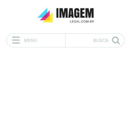
MENU
BUSCA
Pular para o conteúdo