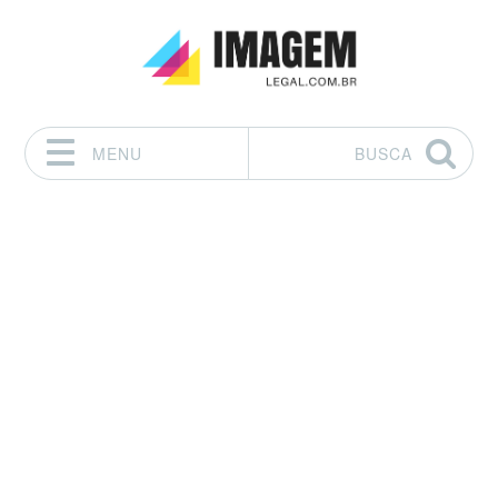
MENU
BUSCA
Pular para o conteúdo