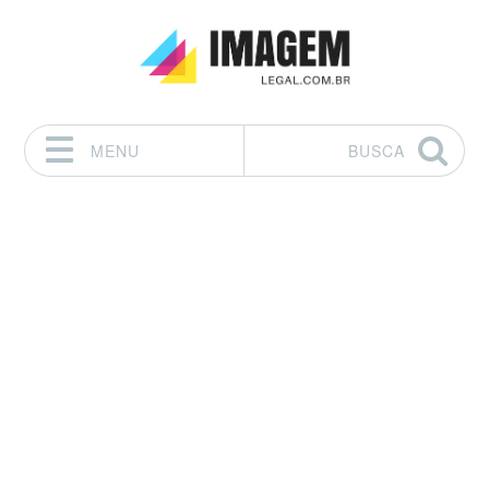
MENU
BUSCA
Pular para o conteúdo