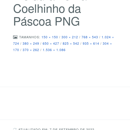
Coelhinho da
Páscoa PNG
TAMANHOS:
150 × 150
/
300 × 212
/
768 × 543
/
1.024 ×
724
/
380 × 249
/
650 × 427
/
825 × 542
/
935 × 614
/
304 ×
170
/
370 × 262
/
1.536 × 1.086
ATUALIZADO EM: 7 DE SETEMBRO DE 2022