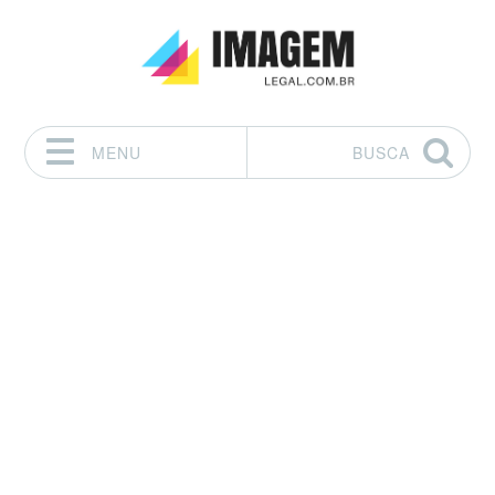
MENU
BUSCA
Pular para o conteúdo