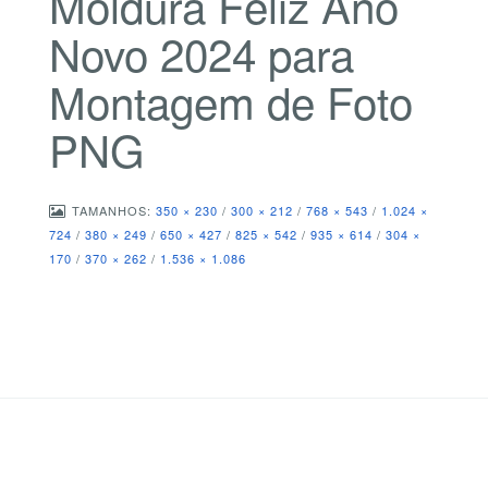
Moldura Feliz Ano
Novo 2024 para
Montagem de Foto
PNG
TAMANHOS:
350 × 230
/
300 × 212
/
768 × 543
/
1.024 ×
724
/
380 × 249
/
650 × 427
/
825 × 542
/
935 × 614
/
304 ×
170
/
370 × 262
/
1.536 × 1.086