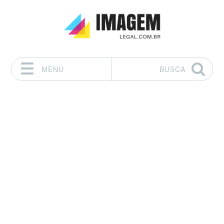
MENU
BUSCA
Pular para o conteúdo