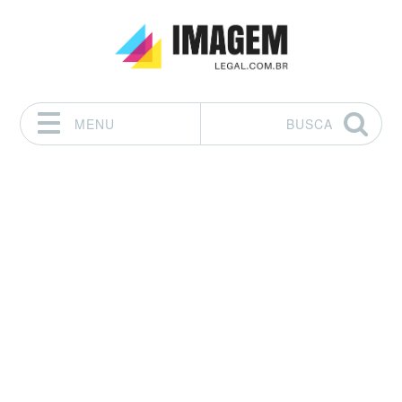
MENU
BUSCA
Pular para o conteúdo