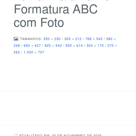
Formatura ABC
com Foto
TAMANHOS:
350 × 230
/
300 × 212
/
768 × 543
/
380 ×
249
/
650 × 427
/
825 × 542
/
935 × 614
/
304 × 170
/
370 ×
262
/
1.000 × 707
ATUALIZADO EM: 20 DE NOVEMBRO DE 2025