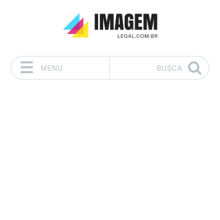
MENU
BUSCA
Pular para o conteúdo