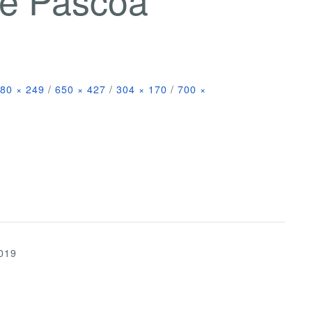
80 × 249
/
650 × 427
/
304 × 170
/
700 ×
019