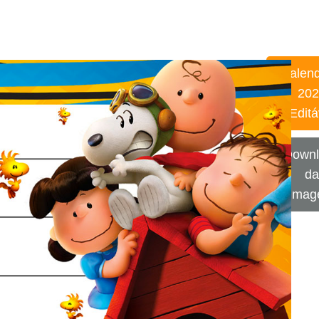
Calend
202
Editá
Downl
da
Ima