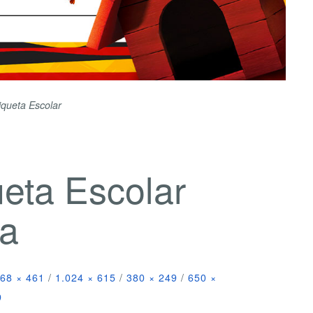
iqueta Escolar
eta Escolar
da
68 × 461
/
1.024 × 615
/
380 × 249
/
650 ×
9