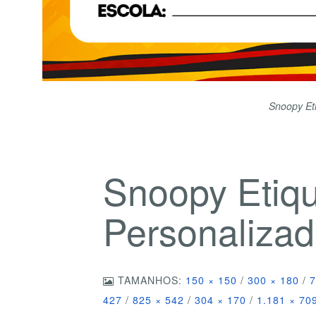
Snoopy Et
Snoopy Etiqu
Personaliza
TAMANHOS:
150 × 150
/
300 × 180
/
7
427
/
825 × 542
/
304 × 170
/
1.181 × 70