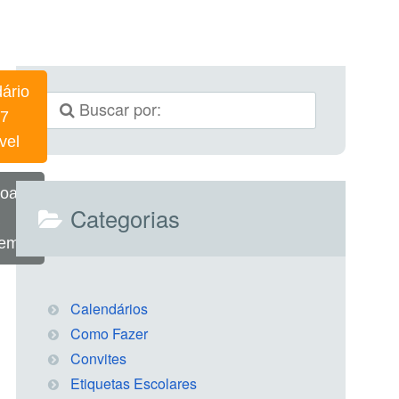
ário
7
vel
oad
Categorias
gem
Calendários
Como Fazer
Convites
Etiquetas Escolares