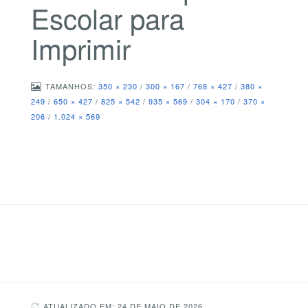
Escolar para
Imprimir
TAMANHOS:
350 × 230
/
300 × 167
/
768 × 427
/
380 ×
249
/
650 × 427
/
825 × 542
/
935 × 569
/
304 × 170
/
370 ×
206
/
1.024 × 569
ATUALIZADO EM: 24 DE MAIO DE 2026