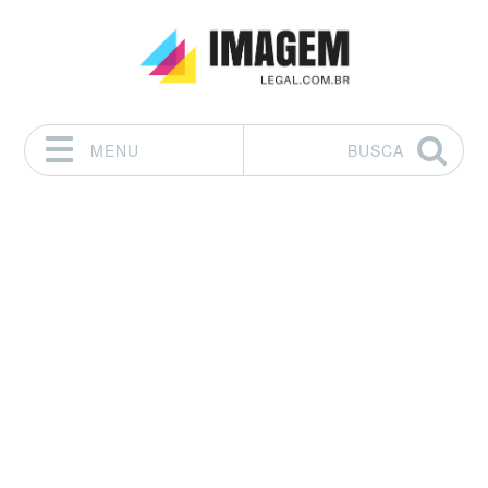
MENU
BUSCA
Pular para o conteúdo