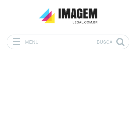
MENU
BUSCA
Pular para o conteúdo