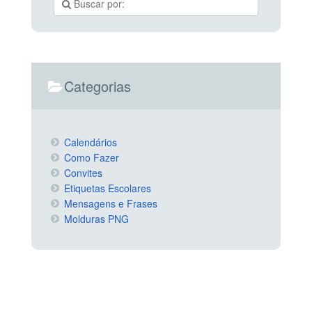
Categorias
Calendários
Como Fazer
Convites
Etiquetas Escolares
Mensagens e Frases
Molduras PNG