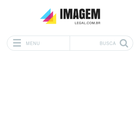
MENU
BUSCA
Pular para o conteúdo