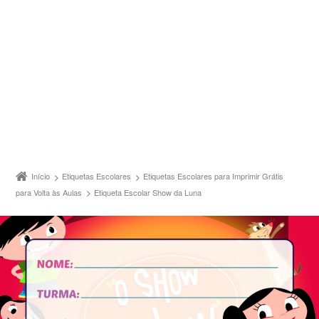
Início
Etiquetas Escolares
Etiquetas Escolares para Imprimir Grátis
para Volta às Aulas
Etiqueta Escolar Show da Luna