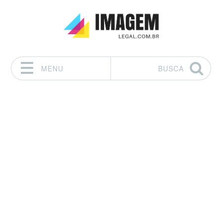
MENU
BUSCA
Pular para o conteúdo