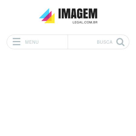
MENU
BUSCA
Pular para o conteúdo