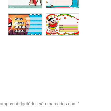
ampos obrigatórios são marcados com
*