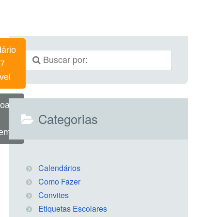
ário
7
vel
oad
Categorias
gem
Calendários
Como Fazer
Convites
Etiquetas Escolares