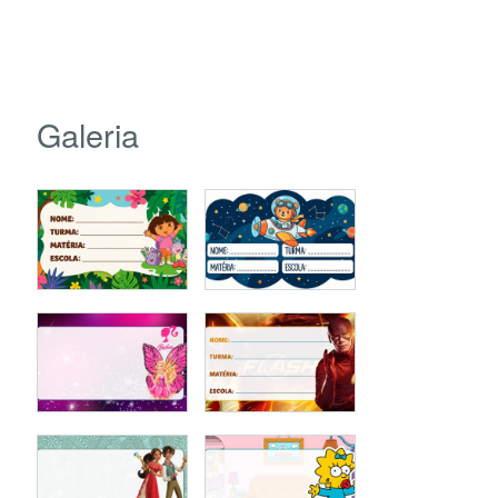
Galeria