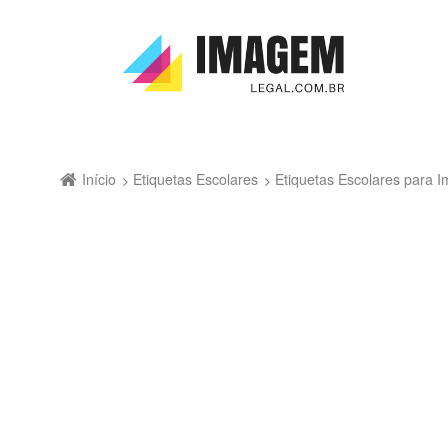
Início
Etiquetas Escolares
Etiquetas Escolares para Im