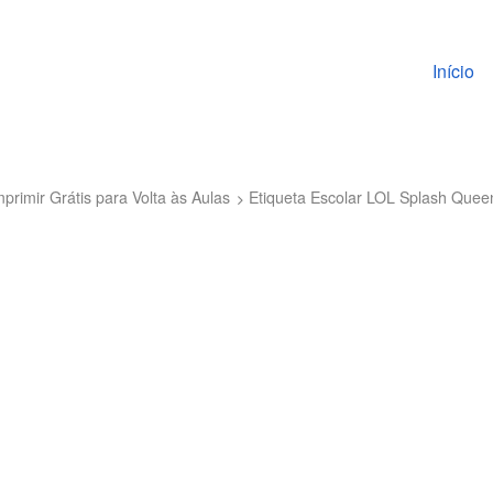
Pular pa
Início
primir Grátis para Volta às Aulas
Etiqueta Escolar LOL Splash Quee