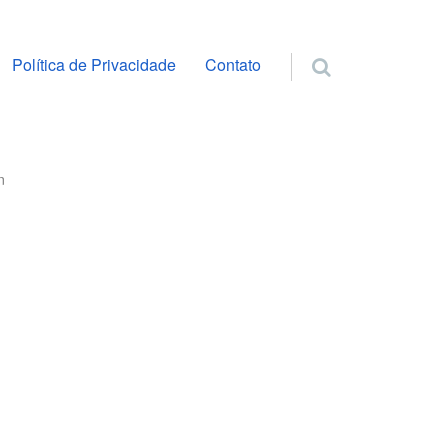
ra o conteúdo
Política de Privacidade
Contato
n