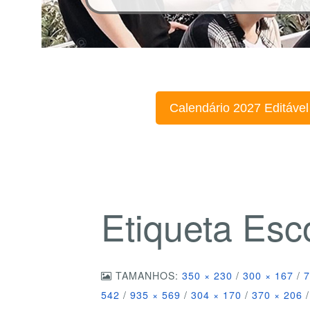
Calendário 2027 Editável
Etiqueta Esc
TAMANHOS:
350 × 230
/
300 × 167
/
7
542
/
935 × 569
/
304 × 170
/
370 × 206
/