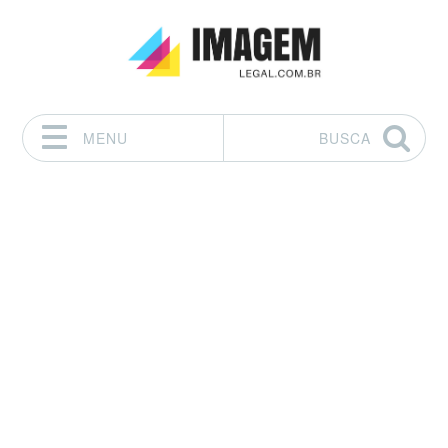
MENU
BUSCA
Pular para o conteúdo