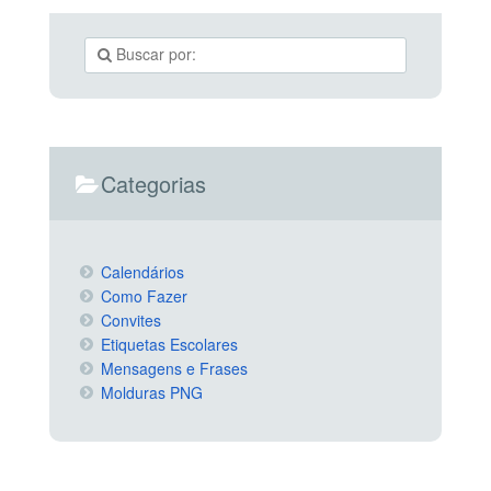
Categorias
Calendários
Como Fazer
Convites
Etiquetas Escolares
Mensagens e Frases
Molduras PNG