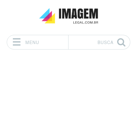
MENU
BUSCA
Pular para o conteúdo