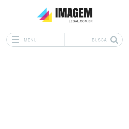
MENU
BUSCA
Pular para o conteúdo