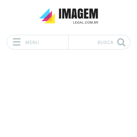
MENU
BUSCA
Pular para o conteúdo