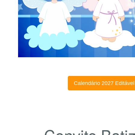
Calendário 2027 Editável
Convite Bati