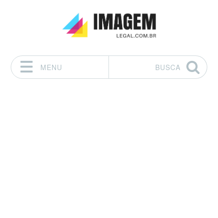
MENU
BUSCA
Pular para o conteúdo