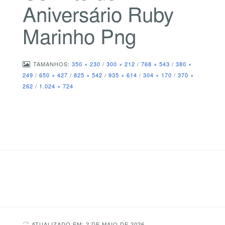
Aniversário Ruby
Marinho Png
TAMANHOS:
350 × 230
/
300 × 212
/
768 × 543
/
380 ×
249
/
650 × 427
/
825 × 542
/
935 × 614
/
304 × 170
/
370 ×
262
/
1.024 × 724
ATUALIZADO EM: 2 DE MAIO DE 2026