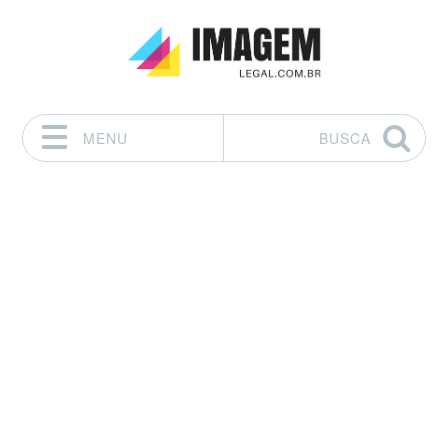
MENU
BUSCA
Pular para o conteúdo