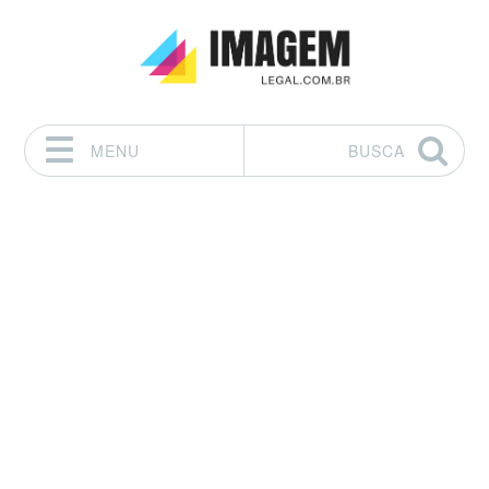
MENU
BUSCA
Pular para o conteúdo