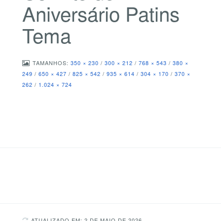
Aniversário Patins
Tema
TAMANHOS:
350 × 230
/
300 × 212
/
768 × 543
/
380 ×
249
/
650 × 427
/
825 × 542
/
935 × 614
/
304 × 170
/
370 ×
262
/
1.024 × 724
ATUALIZADO EM: 2 DE MAIO DE 2026