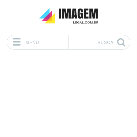
MENU
BUSCA
Pular para o conteúdo