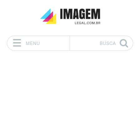
MENU
BUSCA
Pular para o conteúdo