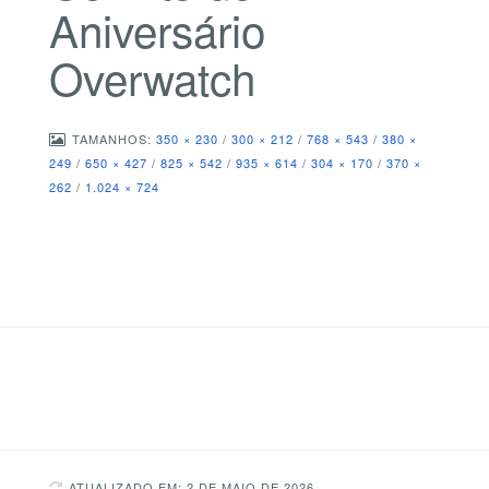
Aniversário
Overwatch
TAMANHOS:
350 × 230
/
300 × 212
/
768 × 543
/
380 ×
249
/
650 × 427
/
825 × 542
/
935 × 614
/
304 × 170
/
370 ×
262
/
1.024 × 724
ATUALIZADO EM: 2 DE MAIO DE 2026