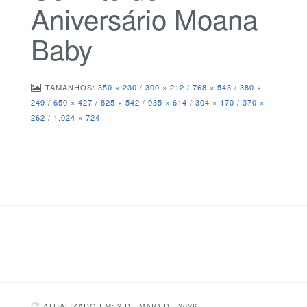
Aniversário Moana
Baby
TAMANHOS:
350 × 230
/
300 × 212
/
768 × 543
/
380 ×
249
/
650 × 427
/
825 × 542
/
935 × 614
/
304 × 170
/
370 ×
262
/
1.024 × 724
ATUALIZADO EM: 2 DE MAIO DE 2026