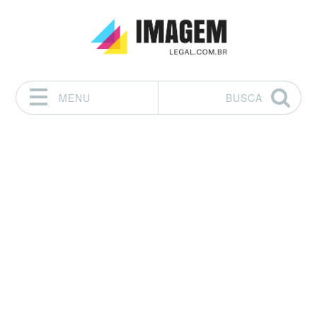
MENU
BUSCA
Pular para o conteúdo