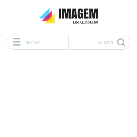
MENU
BUSCA
Pular para o conteúdo