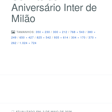
Aniversário Inter de
Milão
TAMANHOS:
350 × 230
/
300 × 212
/
768 × 543
/
380 ×
249
/
650 × 427
/
825 × 542
/
935 × 614
/
304 × 170
/
370 ×
262
/
1.024 × 724
ATUALIZADO EM: 2 DE MAIO DE 2026