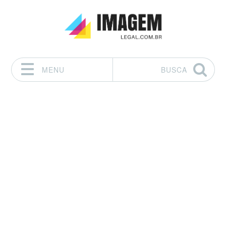
MENU
BUSCA
Pular para o conteúdo