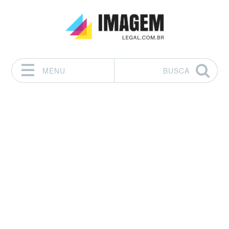
MENU
BUSCA
Pular para o conteúdo