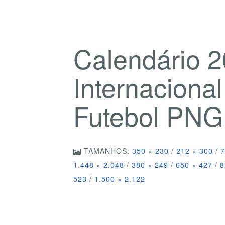
Calendário 
Internaciona
Futebol PNG
TAMANHOS:
350 × 230
/
212 × 300
/
7
1.448 × 2.048
/
380 × 249
/
650 × 427
/
8
523
/
1.500 × 2.122