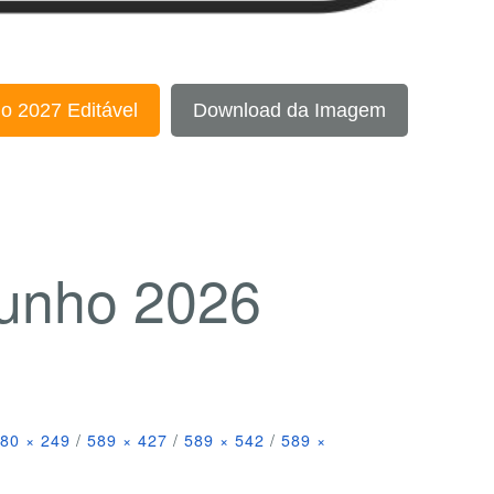
o 2027 Editável
Download da Imagem
Junho 2026
80 × 249
/
589 × 427
/
589 × 542
/
589 ×