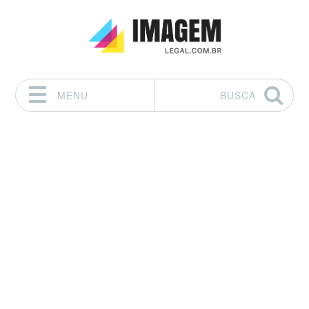
MENU
BUSCA
Pular para o conteúdo