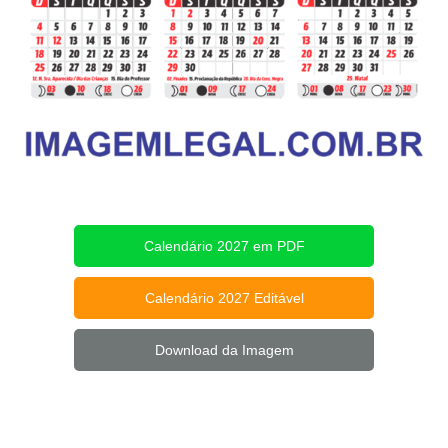
Calendário 2027 em PDF
Calendário 2027 Editável
Download da Imagem