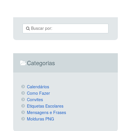
Categorias
Calendários
Como Fazer
Convites
Etiquetas Escolares
Mensagens e Frases
Molduras PNG