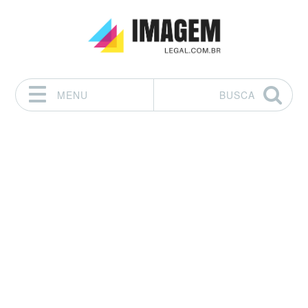
MENU
BUSCA
Pular para o conteúdo