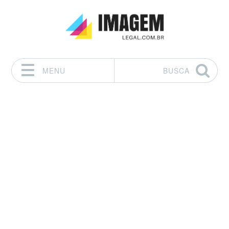
MENU
BUSCA
Pular para o conteúdo