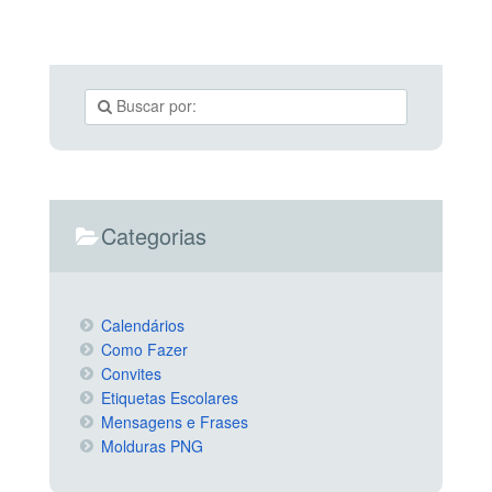
Categorias
Calendários
Como Fazer
Convites
Etiquetas Escolares
Mensagens e Frases
Molduras PNG